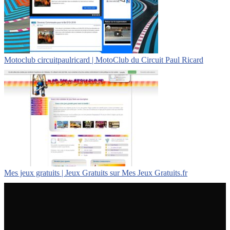
Motoclub cir­cuitpaul­ri­card | MotoClub du Circuit Paul Ricard
Mes jeux gratuits | Jeux Gratuits sur Mes Jeux Gratuits.fr