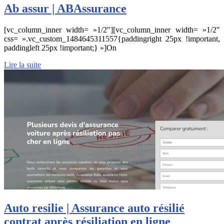
Ab assur | ABAssurance
[vc_column_inner width= »1/2″][vc_column_inner width= »1/2″
css= ».vc_custom_1484645311557{paddingright 25px !important,
paddingleft 25px !important;} »]On
Lire la suite
Auto resilie | Assurance auto résilié
contrat après résiliation en ligne