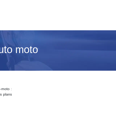
uto moto
-moto :
s plans