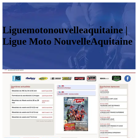
Liguemotonouvel­leaquitai­ne |
Ligue Moto NouvelleAquitaine