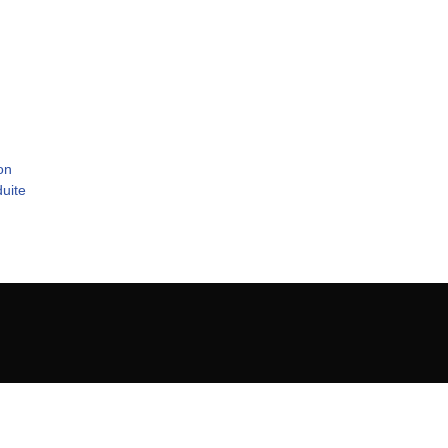
on
uite