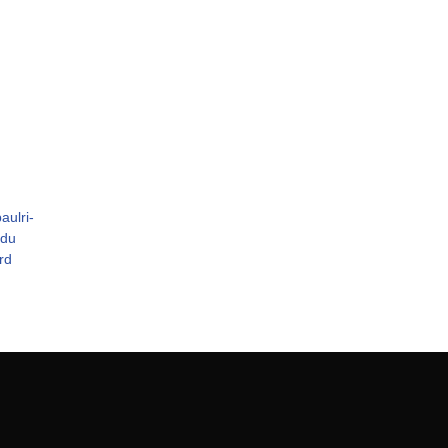
aul­ri­
 du
rd