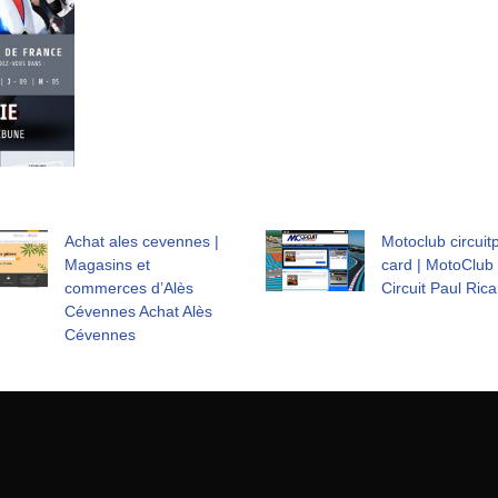
Achat ales cevennes |
Motoclub cir­cuitp
Magasins et
card | MotoClub
commerces d’Alès
Circuit Paul Rica
Cévennes Achat Alès
Cévennes