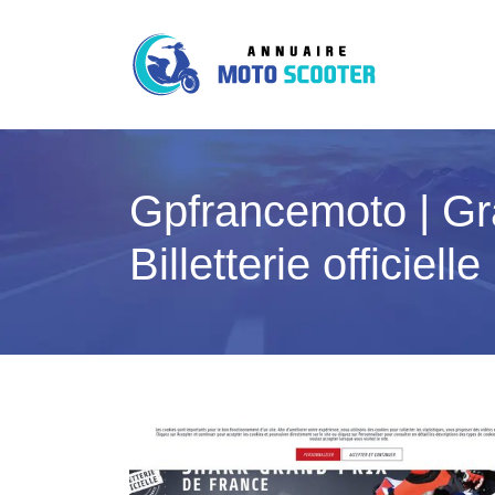
Gpfran­cemo­to | 
Billetterie officielle